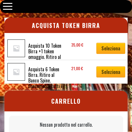
Old Fox Pub
ACQUISTA TOKEN BIRRA
35,00
€
Acquista 10 Token 
Seleziona
Birra +1 token 
omaggio. Ritiro al 
Banco. Consumabili 
tutti i giorni dalle 
21,00
€
Acquista 6 Token 
Seleziona
17.00 alle 20.00
Birra. Ritiro al 
Banco Spine. 
Consumabili tutti i 
giorni dalle 17.00 
alle 20.00
CARRELLO
Nessun prodotto nel carrello.