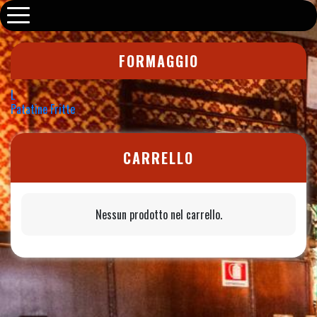
Old Fox Pub
FORMAGGIO
Navigazione
L
Patatine Fritte
articoli
CARRELLO
Nessun prodotto nel carrello.