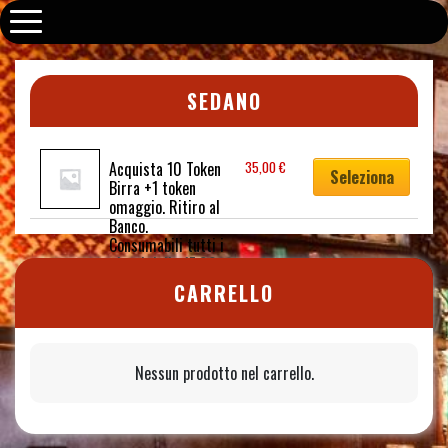
Old Fox Pub
SEDANO
Acquista 10 Token 
35,00
€
Seleziona
Birra +1 token 
omaggio. Ritiro al 
Banco. 
Consumabili tutti i 
giorni dalle 17.00 
alle 20.00
CARRELLO
Nessun prodotto nel carrello.